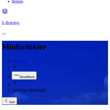
İletişim
E-Belediye
Müdürlükler
Anasayfa
More
Menü
Etüt Proje Müdürlüğü
Geri