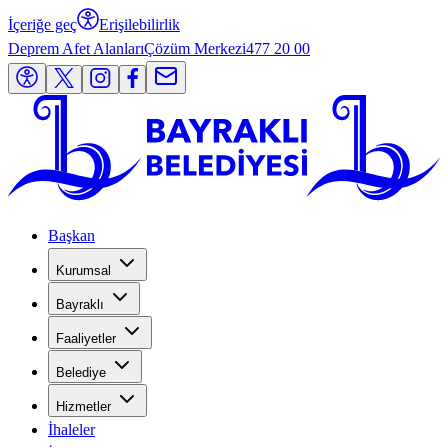
İçeriğe geç
Erişilebilirlik
Deprem Afet Alanları
Çözüm Merkezi
477 20 00
Başkan
Kurumsal
Bayraklı
Faaliyetler
Belediye
Hizmetler
İhaleler