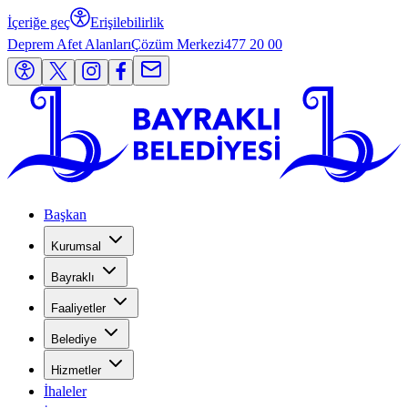
İçeriğe geç
Erişilebilirlik
Deprem Afet Alanları
Çözüm Merkezi
477 20 00
Başkan
Kurumsal
Bayraklı
Faaliyetler
Belediye
Hizmetler
İhaleler