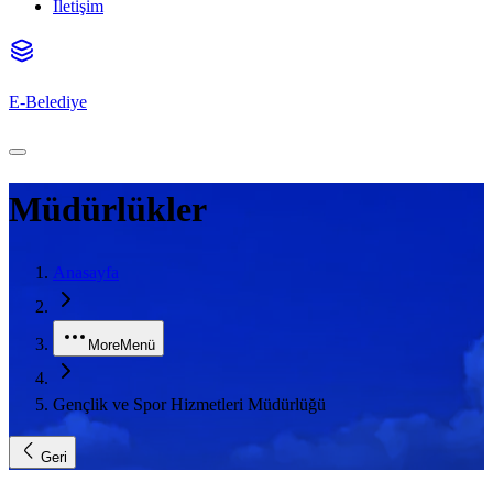
İletişim
E-Belediye
Müdürlükler
Anasayfa
More
Menü
Gençlik ve Spor Hizmetleri Müdürlüğü
Geri