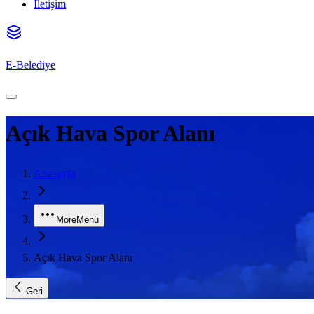
İletişim
E-Belediye
Açık Hava Spor Alanı
Anasayfa
More
Menü
Açık Hava Spor Alanı
Geri