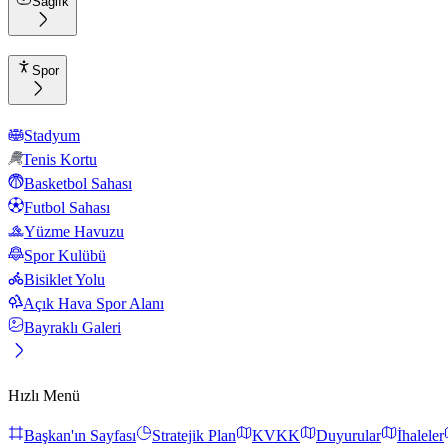
Sağlık
Spor
Stadyum
Tenis Kortu
Basketbol Sahası
Futbol Sahası
Yüzme Havuzu
Spor Kulübü
Bisiklet Yolu
Açık Hava Spor Alanı
Bayraklı Galeri
Hızlı Menü
Başkan'ın Sayfası
Stratejik Plan
KVKK
Duyurular
İhaleler