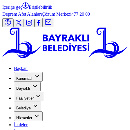
İçeriğe geç
Erişilebilirlik
Deprem Afet Alanları
Çözüm Merkezi
477 20 00
Başkan
Kurumsal
Bayraklı
Faaliyetler
Belediye
Hizmetler
İhaleler