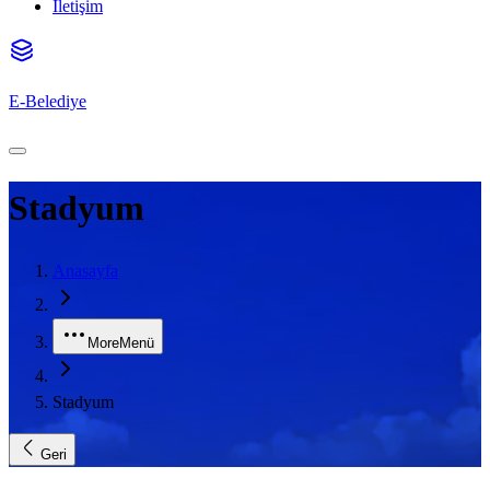
İletişim
E-Belediye
Stadyum
Anasayfa
More
Menü
Stadyum
Geri