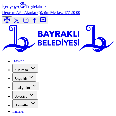
İçeriğe geç
Erişilebilirlik
Deprem Afet Alanları
Çözüm Merkezi
477 20 00
Başkan
Kurumsal
Bayraklı
Faaliyetler
Belediye
Hizmetler
İhaleler