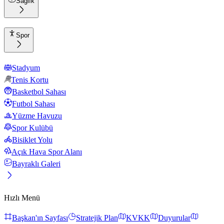
Sağlık
Spor
Stadyum
Tenis Kortu
Basketbol Sahası
Futbol Sahası
Yüzme Havuzu
Spor Kulübü
Bisiklet Yolu
Açık Hava Spor Alanı
Bayraklı Galeri
Hızlı Menü
Başkan'ın Sayfası
Stratejik Plan
KVKK
Duyurular